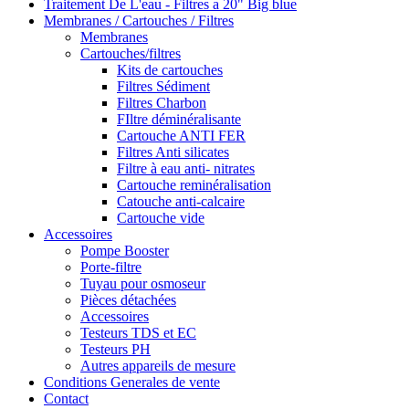
Traitement De L'eau - Filtres a 20" Big blue
Membranes / Cartouches / Filtres
Membranes
Cartouches/filtres
Kits de cartouches
Filtres Sédiment
Filtres Charbon
FIltre déminéralisante
Cartouche ANTI FER
Filtres Anti silicates
Filtre à eau anti- nitrates
Cartouche reminéralisation
Catouche anti-calcaire
Cartouche vide
Accessoires
Pompe Booster
Porte-filtre
Tuyau pour osmoseur
Pièces détachées
Accessoires
Testeurs TDS et EC
Testeurs PH
Autres appareils de mesure
Conditions Generales de vente
Contact