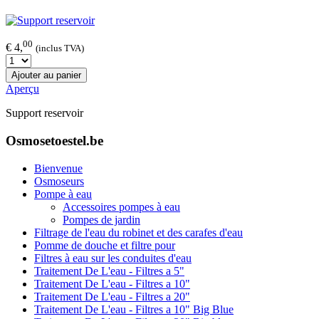
00
€ 4,
(inclus TVA)
Ajouter au panier
Aperçu
Support reservoir
Osmosetoestel.be
Bienvenue
Osmoseurs
Pompe à eau
Accessoires pompes à eau
Pompes de jardin
Filtrage de l'eau du robinet et des carafes d'eau
Pomme de douche et filtre pour
Filtres à eau sur les conduites d'eau
Traitement De L'eau - Filtres a 5"
Traitement De L'eau - Filtres a 10"
Traitement De L'eau - Filtres a 20"
Traitement De L'eau - Filtres a 10" Big Blue