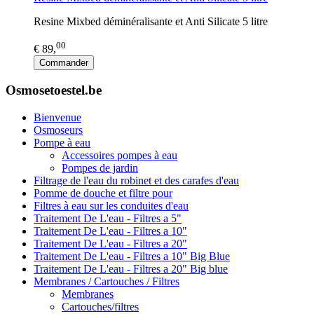
Resine Mixbed déminéralisante et Anti Silicate 5 litre
00
€ 89,
Commander
Osmosetoestel.be
Bienvenue
Osmoseurs
Pompe à eau
Accessoires pompes à eau
Pompes de jardin
Filtrage de l'eau du robinet et des carafes d'eau
Pomme de douche et filtre pour
Filtres à eau sur les conduites d'eau
Traitement De L'eau - Filtres a 5"
Traitement De L'eau - Filtres a 10"
Traitement De L'eau - Filtres a 20"
Traitement De L'eau - Filtres a 10" Big Blue
Traitement De L'eau - Filtres a 20" Big blue
Membranes / Cartouches / Filtres
Membranes
Cartouches/filtres