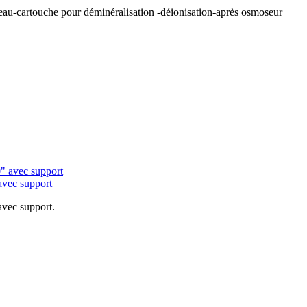
à eau-cartouche pour déminéralisation -déionisation-après osmoseur
 avec support
 avec support.