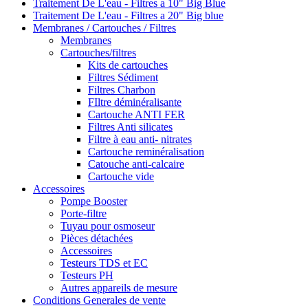
Traitement De L'eau - Filtres a 10" Big Blue
Traitement De L'eau - Filtres a 20" Big blue
Membranes / Cartouches / Filtres
Membranes
Cartouches/filtres
Kits de cartouches
Filtres Sédiment
Filtres Charbon
FIltre déminéralisante
Cartouche ANTI FER
Filtres Anti silicates
Filtre à eau anti- nitrates
Cartouche reminéralisation
Catouche anti-calcaire
Cartouche vide
Accessoires
Pompe Booster
Porte-filtre
Tuyau pour osmoseur
Pièces détachées
Accessoires
Testeurs TDS et EC
Testeurs PH
Autres appareils de mesure
Conditions Generales de vente